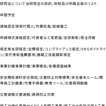
研究会について
当研究会の目的、体制及び所属会員のリスト
年間予定
資格認定
現場代理人/作業班長/架線電工
申請様式
資格認定/代表者など変更届/
支部表彰/受注月報
規定等
支部規定/会費規定/コンプライアンス規定/SNSガイドライ
ン/
官庁表彰推薦要項/基礎工技能顕彰規定
事業計画
事業計画/事業報告/各種調査結果
安全関係資料
安全周知/災害防止対策標準/安全基本ルール/
標
準施工計画書/作業手順書/教育ツール/災害再現動画
災害速報
災害速報/再発防止対策
施工力強化
更新サイクルと年間工事量/施工力の有効活用と工事