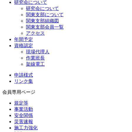
研究会について
研究会について
関東支部について
関東支部組織図
関東支部会員一覧
アクセス
年間予定
資格認定
現場代理人
作業班長
架線電工
申請様式
リンク集
会員専用ページ
規定等
事業活動
安全関係
災害速報
施工力強化